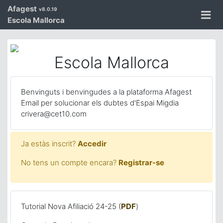
Afagest
v8.0.19
Escola Mallorca
Escola Mallorca
Benvinguts i benvingudes a la plataforma Afagest
Email per solucionar els dubtes d'Espai Migdia
crivera@cet10.com
Ja estàs inscrit?
Accedir
No tens un compte encara?
Registrar-se
Tutorial Nova Afiliació 24-25 (
PDF
)